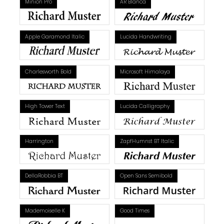
Minion Pro
AR Blanca
Apple Garamond Italic
Lucida Handwriting
Charlesworth Bold
Microsoft Himalaya
High Tower Text
Lucida Calligraphy
Harrington
ZapfHumnst BT Italic
DellaRobbia BT
Open Sans Semibold
Mademoiselle K
Good Times