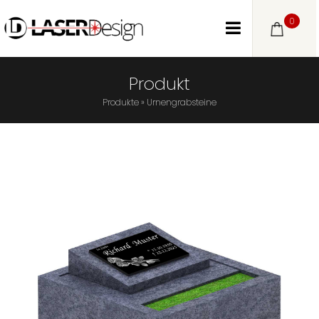
0
Produkt
Produkte
»
Urnengrabsteine