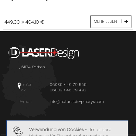
449.00
404.10
€
MEHR LESEN
, 61184 Karben
Telefon:
06039 / 46 79 559
Fax:
06039 / 46 79 492
E-mail:
info@naturstein-pindrys.com
Verwendung von Cookies
- Um unsere