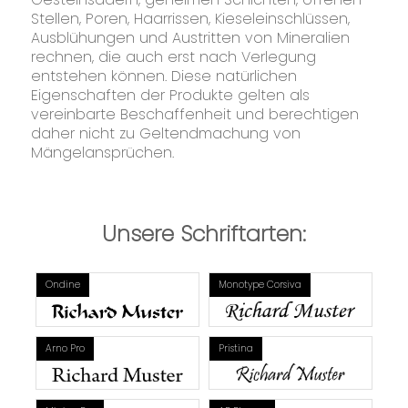
Stellen, Poren, Haarrissen, Kieseleinschlüssen,
Ausblühungen und Austritten von Mineralien
rechnen, die auch erst nach Verlegung
entstehen können. Diese natürlichen
Eigenschaften der Produkte gelten als
vereinbarte Beschaffenheit und berechtigen
daher nicht zu Geltendmachung von
Mängelansprüchen.
Unsere Schriftarten:
Ondine
Monotype Corsiva
Arno Pro
Pristina