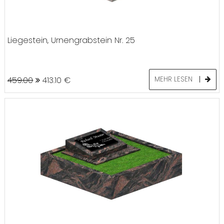
Liegestein, Urnengrabstein Nr. 25
459.00
413.10
€
MEHR LESEN