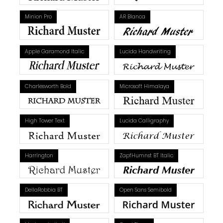
Minion Pro
AR Blanca
Apple Garamond Italic
Lucida Handwriting
Charlesworth Bold
Microsoft Himalaya
High Tower Text
Lucida Calligraphy
Harrington
ZapfHumnst BT Italic
DellaRobbia BT
Open Sans Semibold