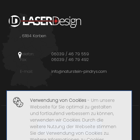
, 61184 Karben
Telefon:
06039 / 46 79 559
Fax:
06039 / 46 79 492
E-mail:
info@naturstein-pindrys.com
Verwendung von Cookies
- Um unsere
Webseite für Sie optimal zu gestalten
und fortlaufend verbessern zu können,
verwenden wir Cookies. Durch die
weitere Nutzung der Webseite stimmen
VERTRAG WIDERRUFEN
Sie der Verwendung von Cookies zu.
Weitere Informationen zu Cookies