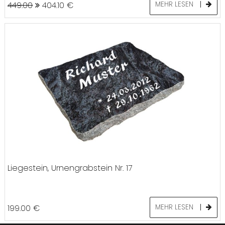
449.00
404.10
€
MEHR LESEN
Liegestein, Urnengrabstein Nr. 17
199.00
€
MEHR LESEN