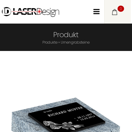
0
Produkt
Produkte
»
Urnengrabsteine