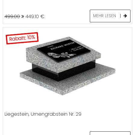
499.00
449.10
€
MEHR LESEN
Rabatt: 10%
Liegestein, Urnengrabstein Nr. 29