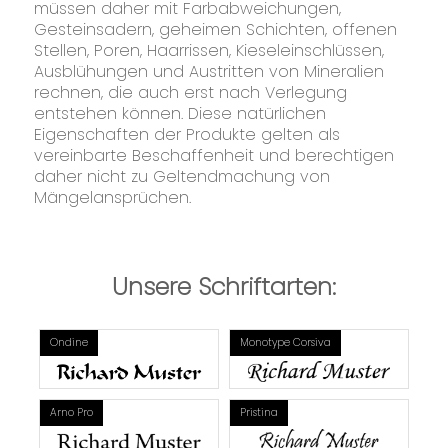
müssen daher mit Farbabweichungen,
Gesteinsadern, geheimen Schichten, offenen
Stellen, Poren, Haarrissen, Kieseleinschlüssen,
Ausblühungen und Austritten von Mineralien
rechnen, die auch erst nach Verlegung
entstehen können. Diese natürlichen
Eigenschaften der Produkte gelten als
vereinbarte Beschaffenheit und berechtigen
daher nicht zu Geltendmachung von
Mängelansprüchen.
Unsere Schriftarten:
Ondine
Monotype Corsiva
Arno Pro
Pristina