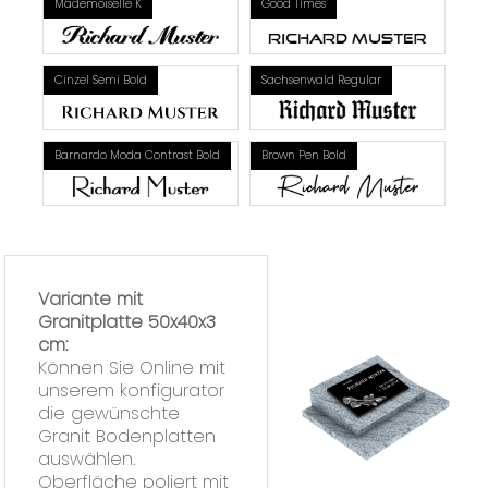
Mademoiselle K
Good Times
Cinzel Semi Bold
Sachsenwald Regular
Barnardo Moda Contrast Bold
Brown Pen Bold
Variante mit
Granitplatte 50x40x3
cm:
Können Sie Online mit
unserem konfigurator
die gewünschte
Granit Bodenplatten
auswählen.
Oberfläche poliert mit